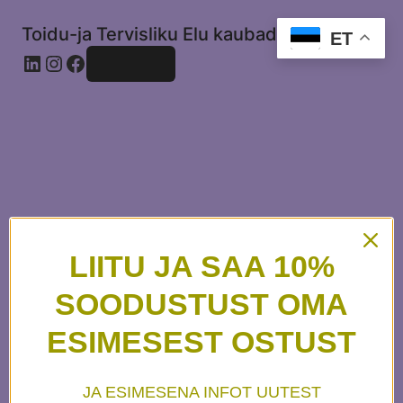
Toidu-ja Tervisliku Elu kaubad
ET
Logi sisse
LIITU JA SAA 10%
Vabanda tolmu
SOODUSTUST OMA
ESIMESEST OSTUST
pärast! Töötame
JA ESIMESENA INFOT UUTEST