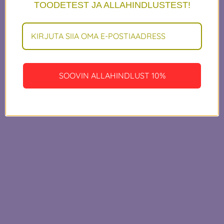
millegi
TOODETEST JA ALLAHINDLUSTEST!
hämmastava kallal
— vaata varsti
SOOVIN ALLAHINDLUST 10%
uuesti!