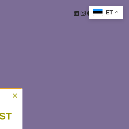
ET
Logi sisse
ST