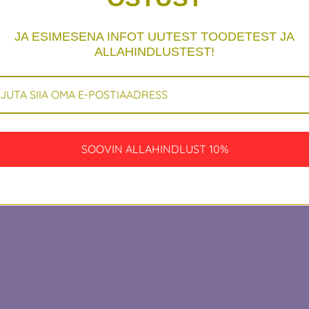
st! Töötame millegi 
JA ESIMESENA INFOT UUTEST TOODETEST JA
ALLAHINDLUSTEST!
vaata varsti uuesti!
SOOVIN ALLAHINDLUST 10%