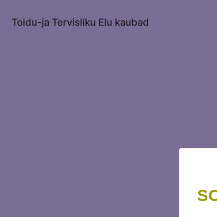
Toidu-ja Tervisliku Elu kaubad
S