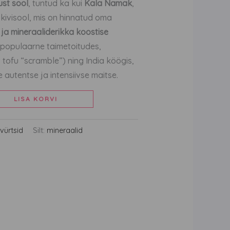
st sool
, tuntud ka kui
Kala Namak
,
 kivisool, mis on hinnatud oma
ja mineraaliderikka koostise
i populaarne taimetoitudes,
 tofu “scramble”) ning India köögis,
autentse ja intensiivse maitse.
LISA KORVI
vürtsid
Silt:
mineraalid