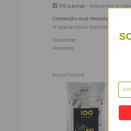
100 g purgis
– käepärane ja stiil
Carmencita must Himaalaja sool
on 
nii igapäevaseks katsetamiseks kui
S
Tootjamaa
Hispaania
Seotud tooted