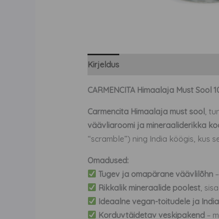
Kirjeldus
Lisainfo
Arvustused (0
CARMENCITA Himaalaja Must Sool 100 
Carmencita Himaalaja must sool
, tu
väävliaroomi ja mineraaliderikka ko
“scramble”) ning India köögis, kus s
Omadused:
Tugev ja omapärane väävlilõhn
–
Rikkalik mineraalide poolest
, sis
Ideaalne vegan-toitudele ja Indi
Korduvtäidetav veskipakend
– m