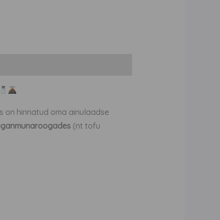
 mis on hinnatud oma ainulaadse
eganmunaroogades
(nt tofu