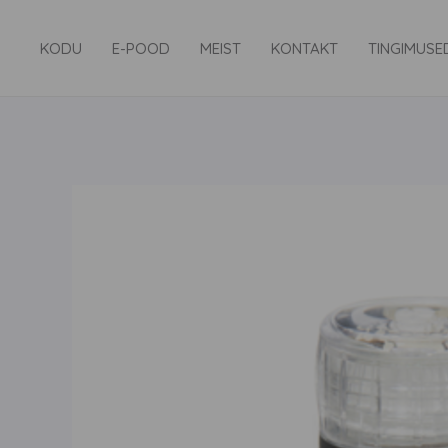
Skip
to
KODU
E-POOD
MEIST
KONTAKT
TINGIMUSE
content