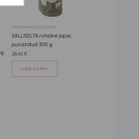
Maitseained ja vürtsid
SALLISELTA roheline pipar,
purustatud 300 g
0g
28,42
€
LISA KORVI