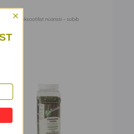
itset ja eksootilist nüanssi – sobib
ST