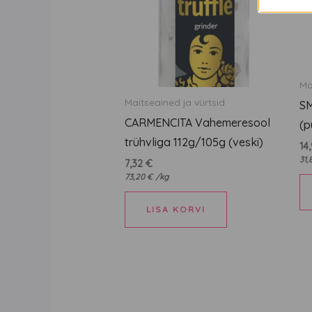
Ma
Maitseained ja vürtsid
SM
CARMENCITA Vahemeresool
(p
trühvliga 112g/105g (veski)
14
31,
7,32
€
73,20
€
/
kg
LISA KORVI