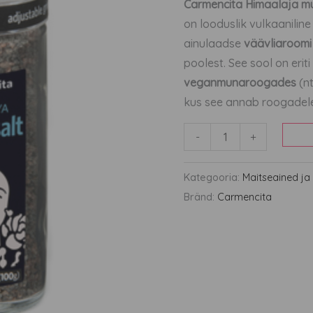
kogus
Carmencita Himaalaja mu
on looduslik vulkaaniline
ainulaadse
väävliaroomi 
poolest. See sool on erit
veganmunaroogades
(nt
kus see annab roogadele 
-
+
Kategooria:
Maitseained ja 
Bränd:
Carmencita