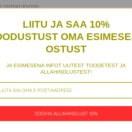
ne veskiga anumas
suurepärane valik, kui soovid oma toidule lisada unikaalset ma
LIITU JA SAA 10%
 ka gurmeeköögiks.
OODUSTUST OMA ESIMESE
OSTUST
JA ESIMESENA INFOT UUTEST TOODETEST JA
ALLAHINDLUSTEST!
SOOVIN ALLAHINDLUST 10%