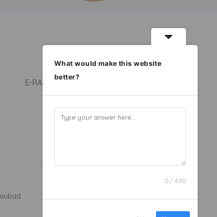
What would make this website
better?
E-RAAMAT
0 / 400
kaubad.