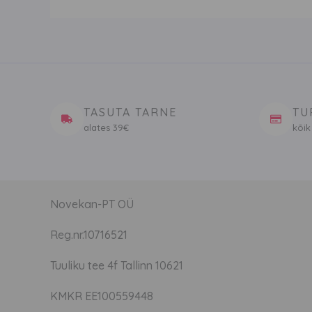
TASUTA TARNE
TU
alates 39€
kõik
Novekan-PT OÜ
Reg.nr.10716521
Tuuliku tee 4f Tallinn 10621
KMKR EE100559448