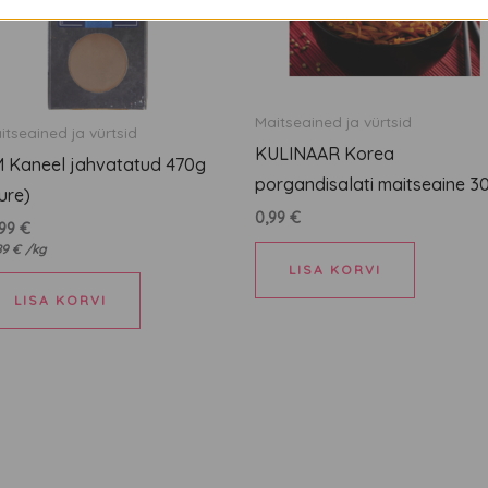
Maitseained ja vürtsid
itseained ja vürtsid
KULINAAR Korea
 Kaneel jahvatatud 470g
porgandisalati maitseaine 3
ure)
0,99
€
,99
€
89
€
/
kg
LISA KORVI
LISA KORVI