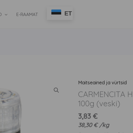
ET
D
E-RAAMAT
Maitseained ja vürtsid
CARMENCITA
Himaalaja
CARMENCITA Hi
must
100g (veski)
sool
3,83
€
100g
38,30
€
/
kg
(veski)