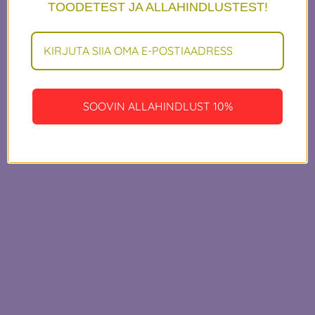
millegi
TOODETEST JA ALLAHINDLUSTEST!
hämmastava kallal
— vaata varsti
SOOVIN ALLAHINDLUST 10%
uuesti!