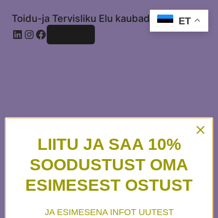
Toidu-ja Tervisliku Elu kaubad
ET
Logi sisse
LIITU JA SAA 10%
Vabanda tolmu
SOODUSTUST OMA
ESIMESEST OSTUST
pärast! Töötame
JA ESIMESENA INFOT UUTEST