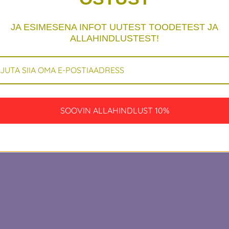
st! Töötame millegi 
JA ESIMESENA INFOT UUTEST TOODETEST JA
ALLAHINDLUSTEST!
vaata varsti uuesti!
SOOVIN ALLAHINDLUST 10%