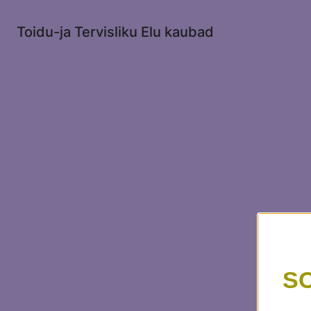
Toidu-ja Tervisliku Elu kaubad
S