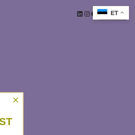
ET
Logi sisse
ST